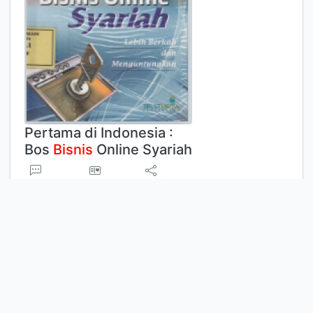
Pertama di Indonesia :
Bos
Bisnis
Online Syariah
Komentar
Penanda
Bagikan
DWI SUWIKNYO
Pembahasan pada buku ini dimulai
tentang ruang lingkup
bisnis
online
syariah. Lalu menjelaskan bagaimana
memperoleh keuntungan di pasar
online melalui bay' online. Ada bay'
murabahah online, bay' salam online