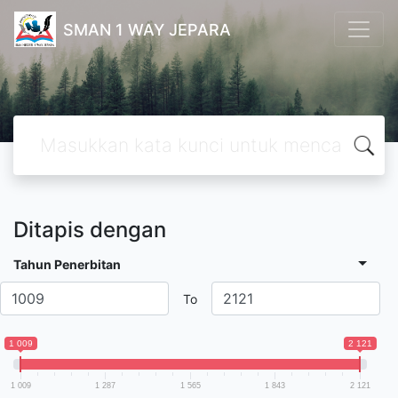
SMAN 1 WAY JEPARA
Ditapis dengan
Tahun Penerbitan
To
1 009
2 121
1 009
1 287
1 565
1 843
2 121