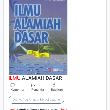
ILMU
ALAMIAH DASAR
Komentar
Penanda
Bagikan
Drs. H. Abu Ahmadi & Ir. A.Supatmo
Ilmu
Alamiah Dasar bukan suatu
ilmu