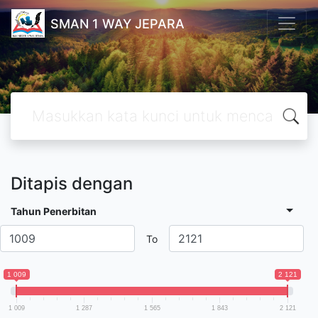
SMAN 1 WAY JEPARA
Ditapis dengan
Tahun Penerbitan
To
1 009
2 121
1 009
1 287
1 565
1 843
2 121