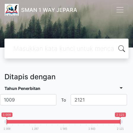
SMAN 1 WAY JEPARA
Ditapis dengan
Tahun Penerbitan
To
1 009
2 121
1 009
1 287
1 565
1 843
2 121