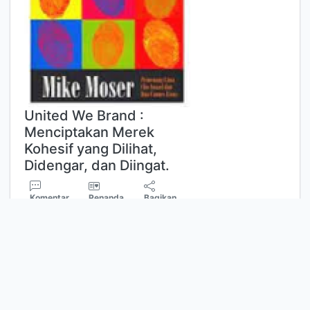
United We Brand :
Menciptakan Merek
Kohesif yang Dilihat,
Didengar, dan Diingat.
Komentar
Penanda
Bagikan
MIKE MOSER
Buku ii memberikan tuntunan tahap
demi tahap, cara membuat peta dari
empat komponene kunci strategi
merek : mengidentifkasi nilai-nilai inti,
menciptakan fokus dari pesan merek,