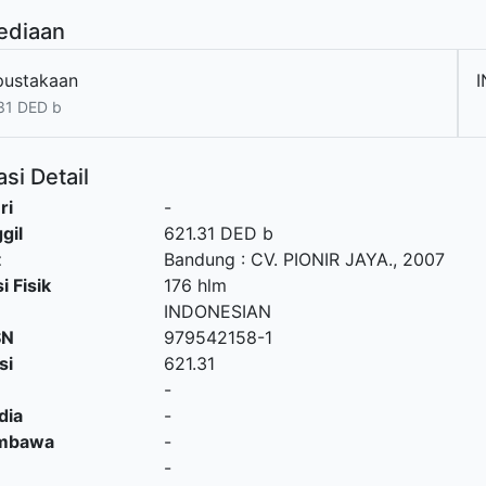
ediaan
pustakaan
I
31 DED b
si Detail
ri
-
gil
621.31 DED b
t
Bandung
:
CV. PIONIR JAYA
.,
2007
i Fisik
176 hlm
INDONESIAN
SN
979542158-1
si
621.31
-
dia
-
embawa
-
-