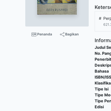
Keters
#
Per
621.
Penanda
Bagikan
Informa
Judul Se
No. Pang
Penerbi
Deskrips
Bahasa
ISBN/IS
Klasifika
Tipe Isi
Tipe Me
Tipe P
Edisi