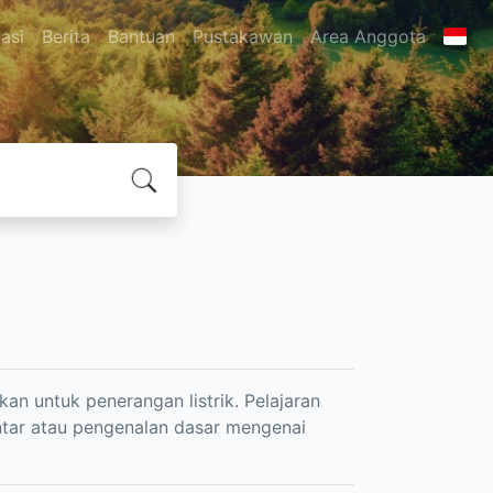
asi
Berita
Bantuan
Pustakawan
Area Anggota
an untuk penerangan listrik. Pelajaran
ntar atau pengenalan dasar mengenai