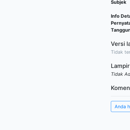
Subjek
Info Deta
Pernyat
Tanggu
Versi l
Tidak ter
Lampir
Tidak A
Komen
Anda h