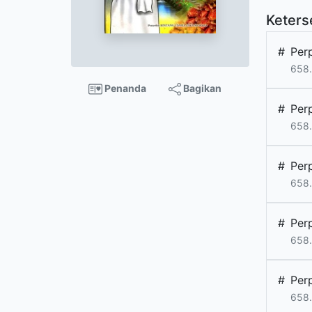
Keters
#
Per
658.
Penanda
Bagikan
#
Per
658.
#
Per
658.
#
Per
658.
#
Per
658.