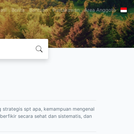
asi
Berita
Bantuan
Pustakawan
Area Anggota
ng strategis spt apa, kemampuan mengenal
rfikir secara sehat dan sistematis, dan