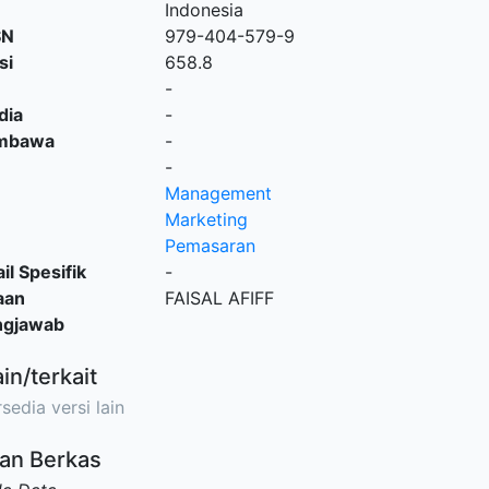
Indonesia
SN
979-404-579-9
si
658.8
-
dia
-
embawa
-
-
Management
Marketing
Pemasaran
il Spesifik
-
aan
FAISAL AFIFF
ngjawab
ain/terkait
sedia versi lain
an Berkas