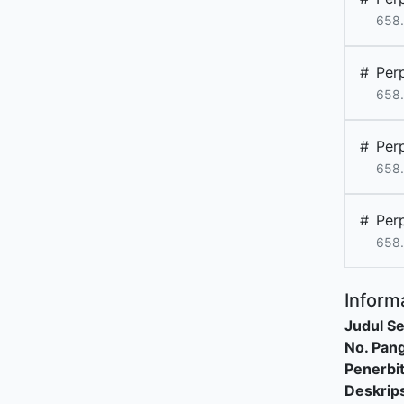
658.
#
Per
658.
#
Per
658.
#
Per
658.
Informa
Judul Se
No. Pang
Penerbi
Deskrips