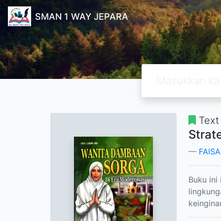
SMAN 1 WAY JEPARA
Text
Strat
FAISA
Buku ini
lingkung
keingin