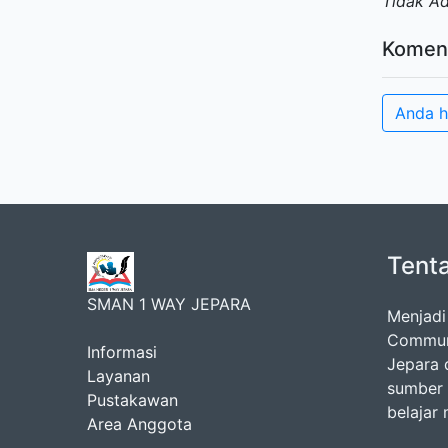
Tidak A
Komen
Anda h
Tent
SMAN 1 WAY JEPARA
Menjadi
Communi
Informasi
Jepara 
Layanan
sumber 
Pustakawan
belajar
Area Anggota