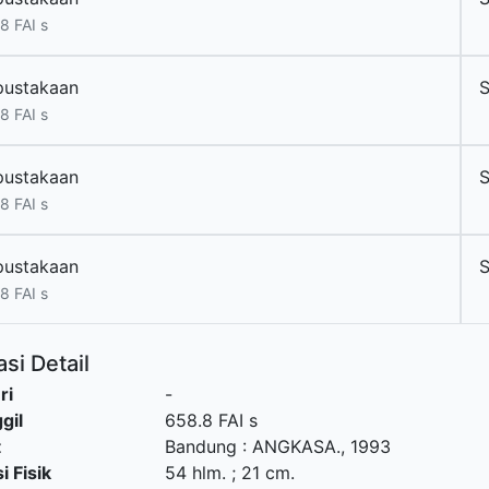
8 FAI s
pustakaan
S
8 FAI s
pustakaan
S
8 FAI s
pustakaan
S
8 FAI s
si Detail
ri
-
gil
658.8 FAI s
t
Bandung
:
ANGKASA
.,
1993
i Fisik
54 hlm. ; 21 cm.