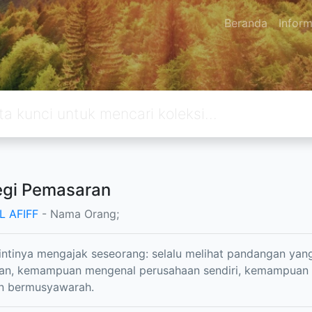
Beranda
Inform
egi Pemasaran
L AFIFF
- Nama Orang;
 intinya mengajak seseorang: selalu melihat pandangan ya
an, kemampuan mengenal perusahaan sendiri, kemampuan be
an bermusyawarah.