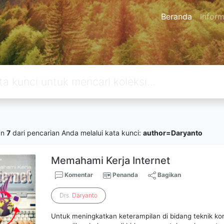
Beranda
Inform
an
7
dari pencarian Anda melalui kata kunci:
author=Daryanto
Memahami Kerja Internet
Komentar
Penanda
Bagikan
Drs.
Daryanto
Untuk meningkatkan keterampilan di bidang teknik ko