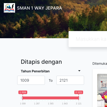
SMAN 1 WAY JEPARA
Ditapis dengan
Ditemuk
Tahun Penerbitan
To
1 009
2 121
1 009
1 287
1 565
1 843
2 121