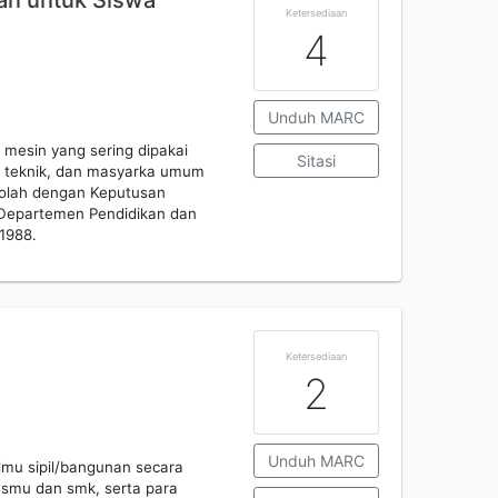
an untuk Siswa
Ketersediaan
4
Unduh MARC
 mesin yang sering dipakai
Sitasi
a teknik, dan masyarka umum
kolah dengan Keputusan
 Departemen Pendidikan dan
1988.
Ketersediaan
2
Unduh MARC
lmu sipil/bangunan secara
smu dan smk, serta para