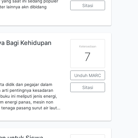
yang saat ini sedang populer
Sitasi
er lainnya akn dibidang
ya Bagi Kehidupan
Ketersediaan
7
Unduh MARC
ta didik dan pegajar dalam
Sitasi
arti pentingnya kesadaran
ku ini meliputi jenis energi,
em energi panas, mesin non
, tenaga pasang surut air laut…