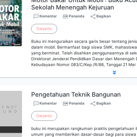
Motor Bakar Untuk Mobil : Buku Acu
Sekolah Menengah Kejuruan
Komentar
Penanda
Bagikan
Daryanto
Buku ini menguraikan secara garis besar tentang jenis
dalam mobil. Bermanfaat bagi siswa SMK, mahasisw
yang berminat. Telah disahkan penggunaannya di se
Direktorat Jenderal Pendidikan Dasar dan Menengah
Kebudayaan Nomor 083/C/Kep./R/88, Tanggal 21 Mei 
Pengetahuan Teknik Bangunan
Komentar
Penanda
Bagikan
Daryanto
buku ini merupakan rangkuman praktis pengetahuan i
umum yang memberikan dasar-dasar bagi para siswa 