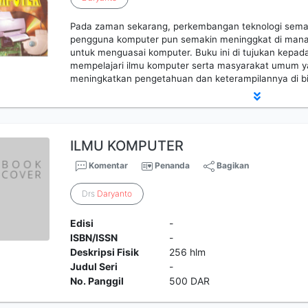
Pada zaman sekarang, perkembangan teknologi semaki
pengguna komputer pun semakin meninggkat di mana-
untuk menguasai komputer. Buku ini di tujukan kepa
mempelajari ilmu komputer serta masyarakat umum ya
meningkatkan pengetahuan dan keterampilannya di bi
ILMU KOMPUTER
Komentar
Penanda
Bagikan
Drs
Daryanto
Edisi
-
ISBN/ISSN
-
Deskripsi Fisik
256 hlm
Judul Seri
-
No. Panggil
500 DAR