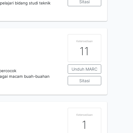
Sitasi
lajari bidang studi teknik
Ketersediaan
11
Unduh MARC
 bercocok
bagai macam buah-buahan
Sitasi
Ketersediaan
1