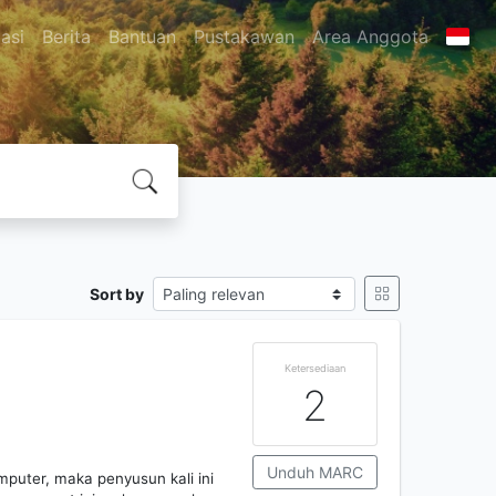
asi
Berita
Bantuan
Pustakawan
Area Anggota
Sort by
Ketersediaan
2
Unduh MARC
mputer, maka penyusun kali ini