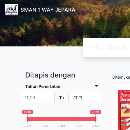
SMAN 1 WAY JEPARA
Ditapis dengan
Ditemuk
Tahun Penerbitan
To
1 009
2 121
1 009
1 287
1 565
1 843
2 121