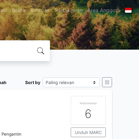
asi
Berita
Bantuan
Pustakawan
Area Anggota
mah
Sort by
Ketersediaan
6
Unduh MARC
s Pengantin