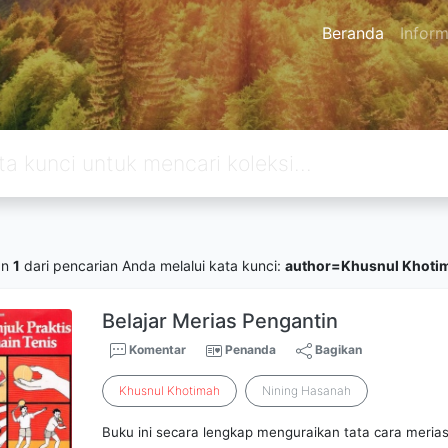
Beranda
Inform
an
1
dari pencarian Anda melalui kata kunci:
author=Khusnul Khoti
Belajar Merias Pengantin
Komentar
Penanda
Bagikan
Khusnul
Khotimah
Nining Hasanah
Buku ini secara lengkap menguraikan tata cara meria